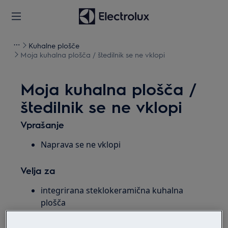
Kuhalne plošče
Moja kuhalna plošča / štedilnik se ne vklopi
Moja kuhalna plošča /
štedilnik se ne vklopi
Vprašanje
Naprava se ne vklopi
Velja za
integrirana steklokeramična kuhalna
plošča
štedilnik s steklokeramično ploščo
integrirana indukcijska plošča