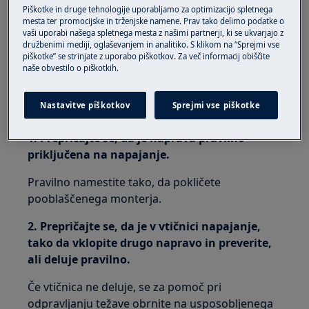
Piškotke in druge tehnologije uporabljamo za optimizacijo spletnega
štedilnik s indukcijsko ploščo
mesta ter promocijske in trženjske namene. Prav tako delimo podatke o
integrirana plinska kuhalna plošča
vaši uporabi našega spletnega mesta z našimi partnerji, ki se ukvarjajo z
družbenimi mediji, oglaševanjem in analitiko. S klikom na “Sprejmi vse
plinski štedilnik
piškotke” se strinjate z uporabo piškotkov. Za več informacij obiščite
naše obvestilo o piškotkih.
Rešitev
Nastavitve piškotkov
Sprejmi vse piškotke
1. Prepričajte se, da je naprava pravilno
priključena na napajanje.
Pravilno namestite tako, da pokličete
pooblaščenega monterja.
2. Prepričajte se, da je v vtičnici napajanje,
tako da vklopite drugo napravo in preverite,
ali deluje pravilno.
Če vtičnica ne deluje, se za pomoč pri
odpravljanju težave obrnite na usposobljenega