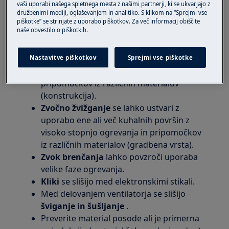
vaši uporabi našega spletnega mesta z našimi partnerji, ki se ukvarjajo z
družbenimi mediji, oglaševanjem in analitiko. S klikom na “Sprejmi vse
Rešitev
piškotke” se strinjate z uporabo piškotkov. Za več informacij obiščite
naše obvestilo o piškotkih.
1.
Možni hrup vašega indukcijskega
štedilnika:
Nastavitve piškotkov
Sprejmi vse piškotke
Zvok pokanja
lahko povzroči kuhanje
pripomočkov iz različnih materialov
(konstrukcija).
Zvočno žvižganje
se lahko ustvari z
uporabo ene ali več kuhalnih površin z
visoko stopnjo ogrevanja in pripomočkov
iz različnih materialov (gradbena vrsta).
Zvok brenčanja
lahko povzroči uporaba
velike faze ogrevanja.
Kliki
se slišijo med elektronskimi stikali.
Med delovanjem ventilatorja se slišijo
šviganje in šušljanje
.
Preverite material posode ali je primerna