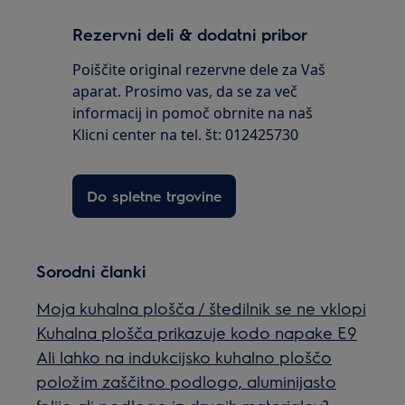
Rezervni deli & dodatni pribor
Poiščite original rezervne dele za Vaš
aparat. Prosimo vas, da se za več
informacij in pomoč obrnite na naš
Klicni center na tel. št: 012425730
Do spletne trgovine
Sorodni članki
Moja kuhalna plošča / štedilnik se ne vklopi
Kuhalna plošča prikazuje kodo napake E9
Ali lahko na indukcijsko kuhalno ploščo
položim zaščitno podlogo, aluminijasto