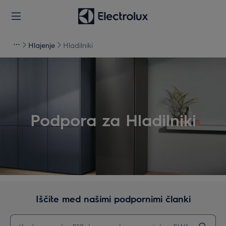
Hlajenje
Hladilniki
Podpora za Hladilniki
Iščite med našimi podpornimi članki