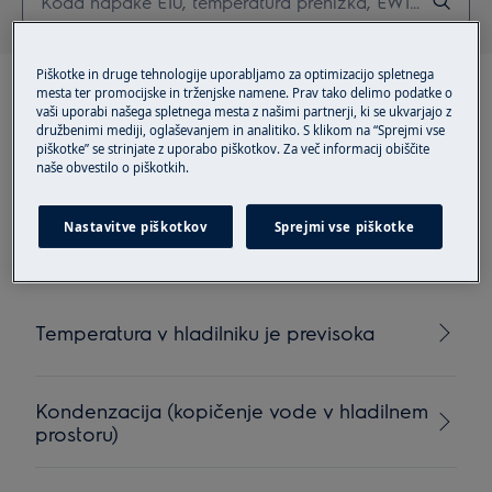
Piškotke in druge tehnologije uporabljamo za optimizacijo spletnega
mesta ter promocijske in trženjske namene. Prav tako delimo podatke o
vaši uporabi našega spletnega mesta z našimi partnerji, ki se ukvarjajo z
družbenimi mediji, oglaševanjem in analitiko. S klikom na “Sprejmi vse
piškotke” se strinjate z uporabo piškotkov. Za več informacij obiščite
Priporočeni članki za
naše obvestilo o piškotkih.
Hladilniki
Nastavitve piškotkov
Sprejmi vse piškotke
Temperatura v hladilniku je previsoka
Kondenzacija (kopičenje vode v hladilnem
prostoru)