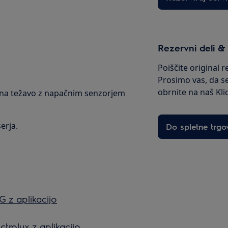
Rezervni deli &
Poiščite original 
Prosimo vas, da s
obrnite na naš Kli
že na težavo z napačnim senzorjem
erja.
Do spletne trgo
G z aplikacijo
ctrolux z aplikacijo