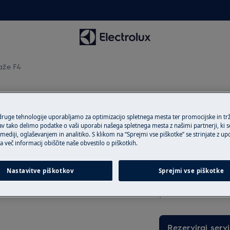
kaže F4
e prikaže F4
 druge tehnologije uporabljamo za optimizacijo spletnega mesta ter promocijske in tr
 tako delimo podatke o vaši uporabi našega spletnega mesta z našimi partnerji, ki se
ediji, oglaševanjem in analitiko. S klikom na “Sprejmi vse piškotke” se strinjate z u
a več informacij obiščite naše obvestilo o piškotkih.
Naročite servise
Ali imate težavo, 
Nastavitve piškotkov
Sprejmi vse piškotke
ilnika se prikaže sporočilo o
Dogovorite se za 
pooblaščenih servi
Rezerviraj servi