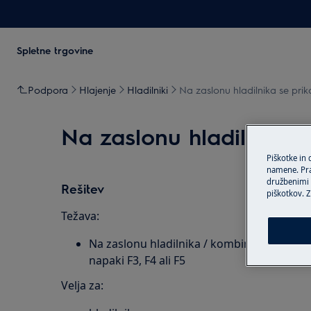
Spletne trgovine
Podpora
Hlajenje
Hladilniki
Na zaslonu hladilnika se pri
Na zaslonu hladilnika s
Piškotke in
namene. Prav
družbenimi m
Rešitev
piškotkov. Z
Težava:
Na zaslonu hladilnika / kombiniranega hlad
napaki F3, F4 ali F5
Velja za: