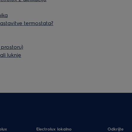
nika
nastavitve termostata?
prostoru)
li luknje
olux
Electrolux lokalno
Odkrijte