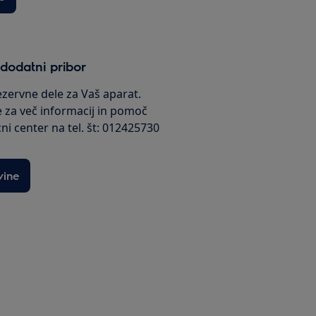
 dodatni pribor
rezervne dele za Vaš aparat.
e za več informacij in pomoč
cni center na tel. št: 012425730
vine