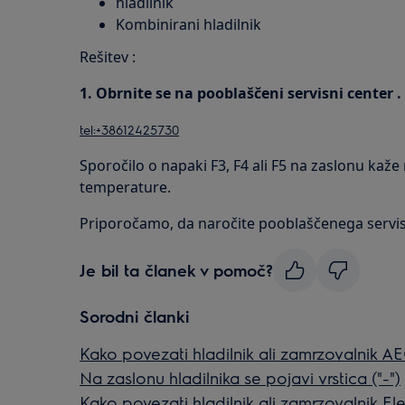
hladilnik
Kombinirani hladilnik
Rešitev :
1. Obrnite se na pooblaščeni servisni center .
tel:+38612425730
Sporočilo o napaki F3, F4 ali F5 na zaslonu ka
temperature.
Priporočamo, da naročite pooblaščenega servis
Je bil ta članek v pomoč?
Sorodni članki
Kako povezati hladilnik ali zamrzovalnik AE
Na zaslonu hladilnika se pojavi vrstica ("-")
Kako povezati hladilnik ali zamrzovalnik Ele