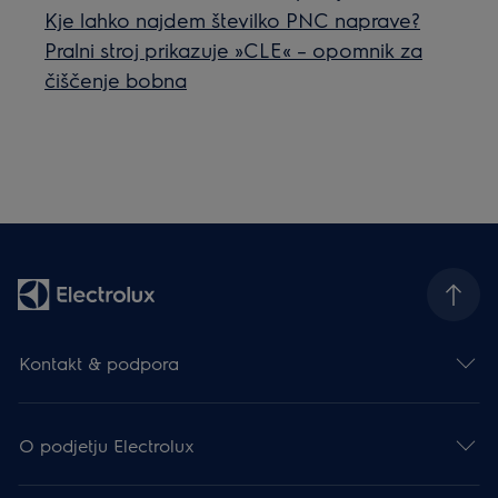
Kje lahko najdem številko PNC naprave?
Pralni stroj prikazuje »CLE« – opomnik za
čiščenje bobna
Kontakt & podpora
O podjetju Electrolux