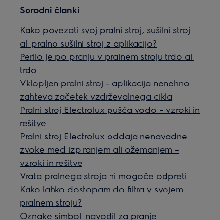
Sorodni članki
Kako povezati svoj pralni stroj, sušilni stroj
ali pralno sušilni stroj z aplikacijo?
Perilo je po pranju v pralnem stroju trdo ali
trdo
Vklopljen pralni stroj - aplikacija nenehno
zahteva začetek vzdrževalnega cikla
Pralni stroj Electrolux pušča vodo – vzroki in
rešitve
Pralni stroj Electrolux oddaja nenavadne
zvoke med izpiranjem ali ožemanjem –
vzroki in rešitve
Vrata pralnega stroja ni mogoče odpreti
Kako lahko dostopam do filtra v svojem
pralnem stroju?
Oznake simboli navodil za pranje