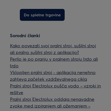
Do spletne trgovine
Sorodni članki
Kako povezati svoj pralni stroj, sušilni stroj
ali pralno sušilni stroj z aplikacijo?
Perilo je po pranju v pralnem stroju trdo ali
trdo
Vklopljen pralni stroj - aplikacija nenehno
zahteva začetek vzdrževalnega cikla
Pralni stroj Electrolux pušča vodo – vzroki in
rešitve
Pralni stroj Electrolux oddaja nenavadne
zvoke med izpiranjem ali ožemanjem –