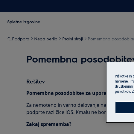
Spletne trgovine
Podpora
Nega perila
Pralni stroji
Pomembna posodobitev: 
Pomembna posodobitev: 
Piškotke in
Rešitev
namene. Prav
družbenimi m
piškotkov. Z
Pomembna posodobitev za uporabnike iOS:
Za nemoteno in varno delovanje naših aplikaci
podprte različice iOS. Kmalu ne bomo več podpiral
Zakaj sprememba?