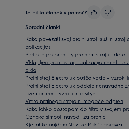
Je bil ta članek v pomoč?
Sorodni članki
Kako povezati svoj pralni stroj, sušilni stroj a
aplikacijo?
Perilo je po pranju v pralnem stroju trdo ali
Vklopljen pralni stroj - aplikacija nenehn
cikla
Pralni stroj Electrolux pušča vodo – vzroki i
Pralni stroj Electrolux oddaja nenavadne z
ožemanjem – vzroki in rešitve
Vrata pralnega stroja ni mogoče odpreti
Kako lahko dostopam do filtra v svojem pr
Oznake simboli navodil za pranje
Kje lahko najdem številko PNC naprave?