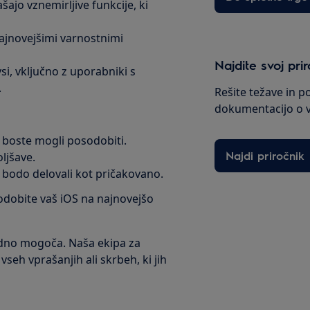
ašajo vznemirljive funkcije, ki
najnovejšimi varnostnimi
Najdite svoj pri
vsi, vključno z uporabniki s
.
Rešite težave in p
dokumentacijo o v
ne boste mogli posodobiti.
Najdi priročnik
ljšave.
 bodo delovali kot pričakovano.
odobite vaš iOS na najnovejšo
dno mogoča. Naša ekipa za
eh vprašanjih ali skrbeh, ki jih