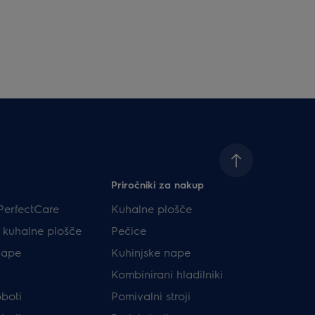
Priročniki za nakup
PerfectCare
Kuhalne plošče
e kuhalne plošče
Pečice
nape
Kuhinjske nape
Kombinirani hladilniki
oboti
Pomivalni stroji