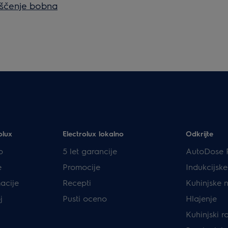
čiščenje bobna
olux
Electrolux lokalno
Odkrijte
p
5 let garancije
AutoDose 
e
Promocije
Indukcijsk
acije
Recepti
Kuhinjske 
j
Pusti oceno
Hlajenje
Kuhinjski r