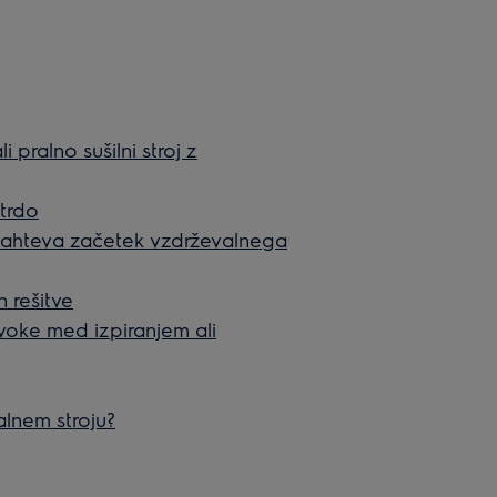
li pralno sušilni stroj z
 trdo
o zahteva začetek vzdrževalnega
n rešitve
voke med izpiranjem ali
alnem stroju?