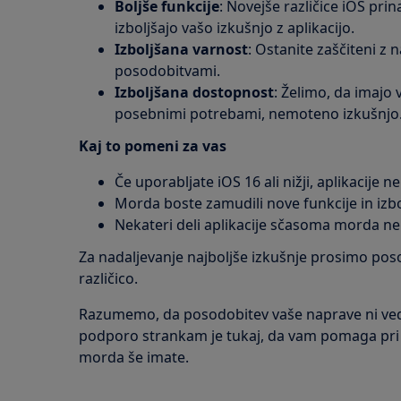
Boljše funkcije
: Novejše različice iOS prin
izboljšajo vašo izkušnjo z aplikacijo.
Izboljšana varnost
: Ostanite zaščiteni z 
posodobitvami.
Izboljšana dostopnost
: Želimo, da imajo 
posebnimi potrebami, nemoteno izkušnjo
Kaj to pomeni za vas
Če uporabljate iOS 16 ali nižji, aplikacije 
Morda boste zamudili nove funkcije in izbo
Nekateri deli aplikacije sčasoma morda ne
Za nadaljevanje najboljše izkušnje prosimo pos
različico.
Razumemo, da posodobitev vaše naprave ni ve
podporo strankam je tukaj, da vam pomaga pri vs
morda še imate.