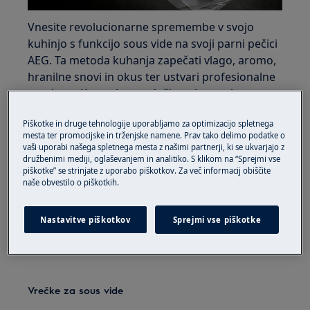
Vnesite revolucionarne spremembe v svojo
kuhinjo s funkcijo sous vide na svoji parni pečici
AEG. Ta metoda kuhanja zapečati vlago, aromo,
hranilne snovi in okus ter ustvari profesionalne
rezultate. Ker se hrana duši v vakuumsko
zapakiranih vrečkah, ta metoda kuhanja ojača
Piškotke in druge tehnologije uporabljamo za optimizacijo spletnega
okuse vsega, kar pripravljate, in praktično izniči
mesta ter promocijske in trženjske namene. Prav tako delimo podatke o
tveganje za razkuhanje. To funkcijo boste našli
vaši uporabi našega spletnega mesta z našimi partnerji, ki se ukvarjajo z
na modelih pečic AEG SteamPro.
družbenimi mediji, oglaševanjem in analitiko. S klikom na “Sprejmi vse
piškotke” se strinjate z uporabo piškotkov. Za več informacij obiščite
naše obvestilo o piškotkih.
Kaj boste potrebovali
Poleg svoje pečice ProSteam boste potrebovali
Nastavitve piškotkov
Sprejmi vse piškotke
vrečke za sous vide in aparat za vakuumsko
zapiranje.
Vrečke za sous vide