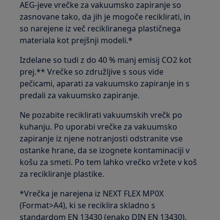
AEG-jeve vrečke za vakuumsko zapiranje so
zasnovane tako, da jih je mogoče reciklirati, in
so narejene iz več recikliranega plastičnega
materiala kot prejšnji modeli.*
Izdelane so tudi z do 40 % manj emisij CO2 kot
prej.** Vrečke so združljive s sous vide
pečicami, aparati za vakuumsko zapiranje in s
predali za vakuumsko zapiranje.
Ne pozabite reciklirati vakuumskih vrečk po
kuhanju. Po uporabi vrečke za vakuumsko
zapiranje iz njene notranjosti odstranite vse
ostanke hrane, da se izognete kontaminaciji v
košu za smeti. Po tem lahko vrečko vržete v koš
za recikliranje plastike.
*Vrečka je narejena iz NEXT FLEX MP0X
(Format>A4), ki se reciklira skladno s
standardom EN 13430 (enako DIN EN 13430).