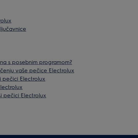
rolux
ključavnice
ljena s posebnim programom?
ščenju vaše pečice Electrolux
i pečici Electrolux
lectrolux
i pečici Electrolux