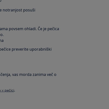
o
se notranjost posuši
rama povsem ohladi. Če je pečica
jo.
na
pečice preverite uporabniški
iščenja, vas morda zanima več o
.
e v pečici