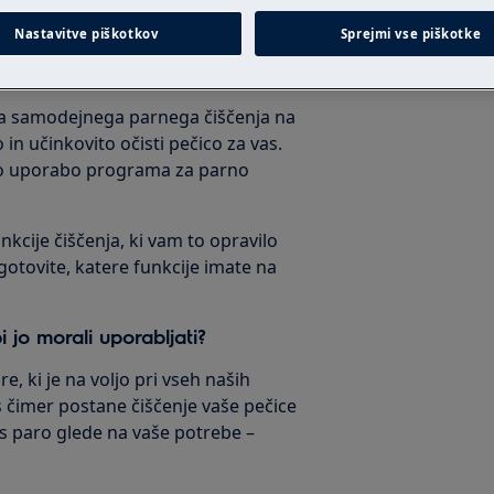
Nastavitve piškotkov
Sprejmi vse piškotke
ija samodejnega parnega čiščenja na
 in učinkovito očisti pečico za vas.
dno uporabo programa za parno
nkcije čiščenja, ki vam to opravilo
ugotovite, katere funkcije imate na
 jo morali uporabljati?
e, ki je na voljo pri vseh naših
s čimer postane čiščenje vaše pečice
 s paro glede na vaše potrebe –