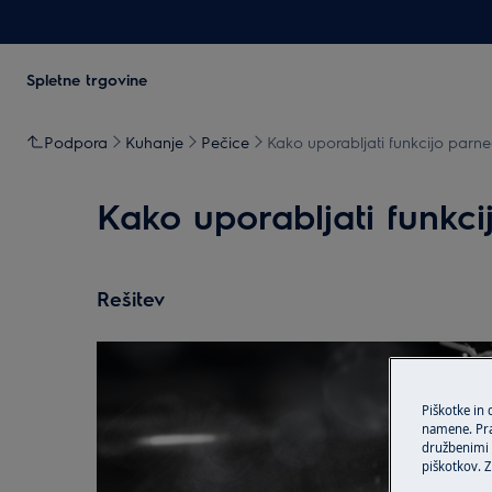
Spletne trgovine
Podpora
Kuhanje
Pečice
Kako uporabljati funkcijo parneg
Kako uporabljati funkci
Rešitev
Piškotke in
namene. Prav
družbenimi m
piškotkov. Z