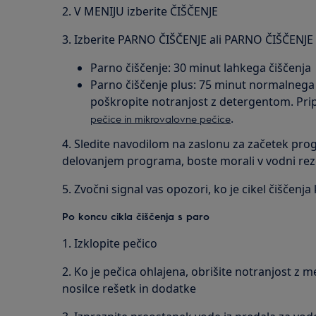
2. V MENIJU izberite ČIŠČENJE
3. Izberite PARNO ČIŠČENJE ali PARNO ČIŠČENJE
Parno čiščenje: 30 minut lahkega čiščenja
Parno čiščenje plus: 75 minut normalnega
poškropite notranjost z detergentom. P
.
pečice in mikrovalovne pečice
4. Sledite navodilom na zaslonu za začetek pro
delovanjem programa, boste morali v vodni reze
5. Zvočni signal vas opozori, ko je cikel čiščenj
Po koncu cikla čiščenja s paro
1. Izklopite pečico
2. Ko je pečica ohlajena, obrišite notranjost z
nosilce rešetk in dodatke