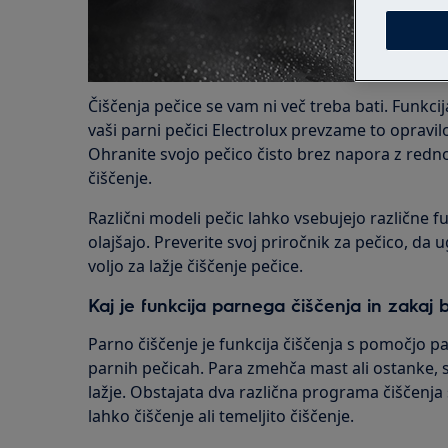
Čiščenja pečice se vam ni več treba bati. Funkc
vaši parni pečici Electrolux prevzame to opravilo
Ohranite svojo pečico čisto brez napora z re
čiščenje.
Različni modeli pečic lahko vsebujejo različne fu
olajšajo. Preverite svoj priročnik za pečico, da 
voljo za lažje čiščenje pečice.
Kaj je funkcija parnega čiščenja in zakaj bi
Parno čiščenje je funkcija čiščenja s pomočjo par
parnih pečicah. Para zmehča mast ali ostanke, 
lažje. Obstajata dva različna programa čiščenja
lahko čiščenje ali temeljito čiščenje.