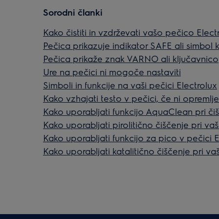
Sorodni članki
Kako čistiti in vzdrževati vašo pečico Elect
Pečica prikazuje indikator SAFE ali simbol 
Pečica prikaže znak VARNO ali ključavnico
Ure na pečici ni mogoče nastaviti
Simboli in funkcije na vaši pečici Electrolux
Kako vzhajati testo v pečici, če ni oprem
Kako uporabljati funkcijo AquaClean pri či
Kako uporabljati pirolitično čiščenje pri vaš
Kako uporabljati funkcijo za pico v pečici E
Kako uporabljati katalitično čiščenje pri vaš