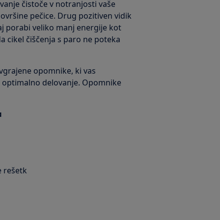
vanje čistoče v notranjosti vaše
vršine pečice. Drug pozitiven vidik
saj porabi veliko manj energije kot
da cikel čiščenja s paro ne poteka
 vgrajene opomnike, ki vas
nje optimalno delovanje. Opomnike
a
e rešetk