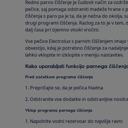
Redno parno čiščenje je čudovit način za vzdrže
pečice, saj pomaga odstraniti madeže hrane s po
čiščenja s paro pa je ta, da je nežna do okolja, 
drugi programi čiščenja. Razlog za to je v tem, 
dalj časa pri izjemno visoki vročini.
Vse pečice Electrolux s parnim čiščenjem imajo
obvestijo, kdaj je potrebno čiščenje za nadalj
lahko vklopite in izklopite v meniju nastavitev.
Kako uporabljati funkcijo parnega čiščenj
Pred začetkom programa čiščenja
1. Prepričajte se, da je pečica hladna
2. Odstranite vse dodatke in odstranljive nosilc
Vklop programa parnega čiščenja
1. Napolnite vodni rezervoar do najvišje ravni