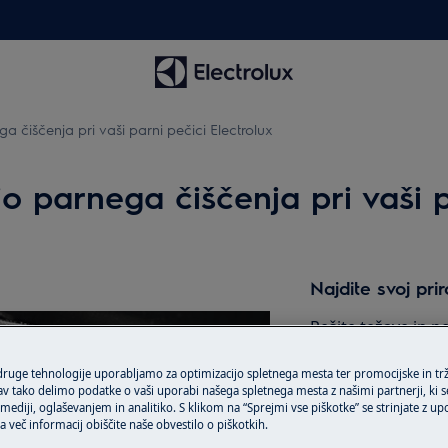
a čiščenja pri vaši parni pečici Electrolux
jo parnega čiščenja pri vaši p
Najdite svoj pri
Rešite težave in p
dokumentacijo o v
 druge tehnologije uporabljamo za optimizacijo spletnega mesta ter promocijske in tr
 tako delimo podatke o vaši uporabi našega spletnega mesta z našimi partnerji, ki se
ediji, oglaševanjem in analitiko. S klikom na “Sprejmi vse piškotke” se strinjate z u
Najdi priročnik
a več informacij obiščite naše obvestilo o piškotkih.