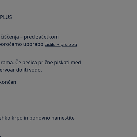
 PLUS
 čiščenja – pred začetkom
riporočamo uporabo
čistila v pršilu za
grama. Če pečica prične piskati med
rvoar doliti vodo.
a končan
 mehko krpo in ponovno namestite