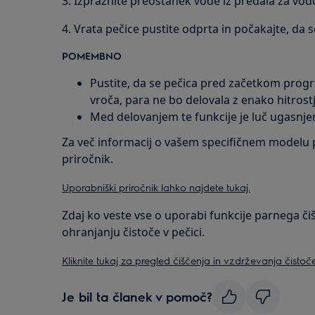
3. Izpraznite preostanek vode iz predala za vod
4. Vrata pečice pustite odprta in počakajte, da 
POMEMBNO
Pustite, da se pečica pred začetkom prog
vroča, para ne bo delovala z enako hitrost
Med delovanjem te funkcije je luč ugasnje
Za več informacij o vašem specifičnem modelu 
priročnik.
Uporabniški priročnik lahko najdete tukaj.
Zdaj ko veste vse o uporabi funkcije parnega č
ohranjanju čistoče v pečici.
Kliknite tukaj za pregled čiščenja in vzdrževanja čistoč
Je bil ta članek v pomoč?