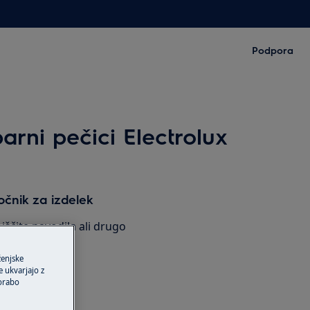
Podpora
arni pečici Electrolux
ročnik za izdelek
oiščite navodila ali drugo
ašem izdelku.
ženjske
 ukvarjajo z
porabo