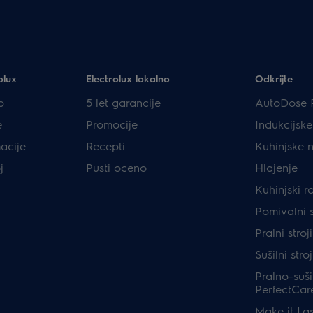
olux
Electrolux lokalno
Odkrijte
p
5 let garancije
AutoDose 
e
Promocije
Indukcijsk
acije
Recepti
Kuhinjske 
j
Pusti oceno
Hlajenje
Kuhinjski r
Pomivalni s
Pralni stro
Sušilni stro
Pralno-sušil
PerfectCar
Make it Las