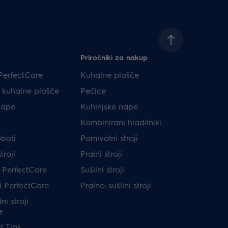
Priročniki za nakup
PerfectCare
Kuhalne plošče
e kuhalne plošče
Pečice
nape
Kuhinjske nape
Kombinirani hladilniki
oboti
Pomivalni stroji
troji
Pralni stroji
ji PerfectCare
Sušilni stroji
ji PerfectCare
Pralno-sušilni stroji
ni stroji
e
t Tips