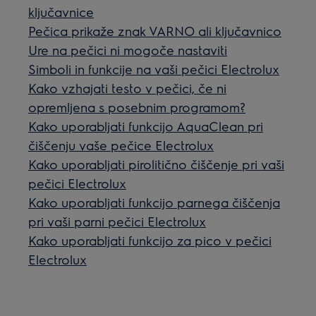
ključavnice
Pečica prikaže znak VARNO ali ključavnico
Ure na pečici ni mogoče nastaviti
Simboli in funkcije na vaši pečici Electrolux
Kako vzhajati testo v pečici, če ni
opremljena s posebnim programom?
Kako uporabljati funkcijo AquaClean pri
čiščenju vaše pečice Electrolux
Kako uporabljati pirolitično čiščenje pri vaši
pečici Electrolux
Kako uporabljati funkcijo parnega čiščenja
pri vaši parni pečici Electrolux
Kako uporabljati funkcijo za pico v pečici
Electrolux