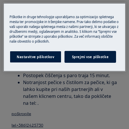
1. Navodila za čiščenje kombiniranih parnih
Piškotke in druge tehnologije uporabljamo za optimizacijo spletnega
mesta ter promocijske in trženjske namene. Prav tako delimo podatke o
peči z vidnim generatorjem pare na dnu
vaši uporabi našega spletnega mesta z našimi partnerji, ki se ukvarjajo z
pečice:
družbenimi mediji, oglaševanjem in analitiko. S klikom na “Sprejmi vse
piškotke” se strinjate z uporabo piškotkov. Za več informacij obiščite
naše obvestilo o piškotkih.
Pomembno:
Popolnoma se ohladi pečico pred
začetkom programa. Če je pečica vroča, para ne
deluje tako hitro.
Nastavitve piškotkov
Sprejmi vse piškotke
Sledite postopku na zaslonu pečice.
Postopek čiščenja s paro traja 15 minut.
Notranjost pečice s čistilom za pečice, ki ga
lahko kupite pri naših partnerjih ali v
našem klicnem centru, tako da pokličete
na tel: .
poškropite
tel:+38612425730