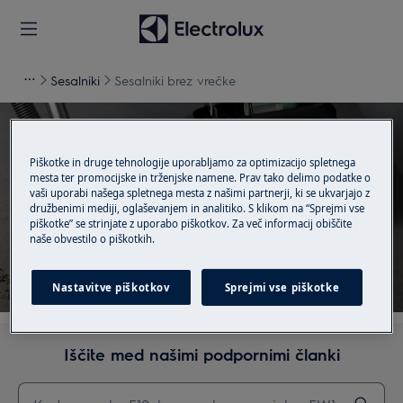
Sesalniki
Sesalniki brez vrečke
Piškotke in druge tehnologije uporabljamo za optimizacijo spletnega
mesta ter promocijske in trženjske namene. Prav tako delimo podatke o
Podpora za Sesalniki brez
vaši uporabi našega spletnega mesta z našimi partnerji, ki se ukvarjajo z
družbenimi mediji, oglaševanjem in analitiko. S klikom na “Sprejmi vse
vrečke
piškotke” se strinjate z uporabo piškotkov. Za več informacij obiščite
naše obvestilo o piškotkih.
Nastavitve piškotkov
Sprejmi vse piškotke
Iščite med našimi podpornimi članki