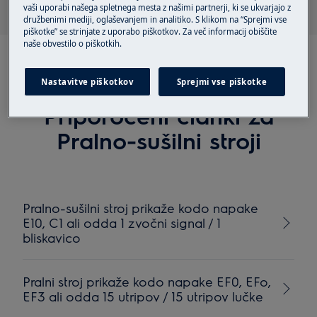
vaši uporabi našega spletnega mesta z našimi partnerji, ki se ukvarjajo z
družbenimi mediji, oglaševanjem in analitiko. S klikom na “Sprejmi vse
piškotke” se strinjate z uporabo piškotkov. Za več informacij obiščite
naše obvestilo o piškotkih.
Nastavitve piškotkov
Sprejmi vse piškotke
Priporočeni članki za
Pralno-sušilni stroji
Pralno-sušilni stroj prikaže kodo napake
E10, C1 ali odda 1 zvočni signal / 1
bliskavico
Pralni stroj prikaže kodo napake EF0, EFo,
EF3 ali odda 15 utripov / 15 utripov lučke