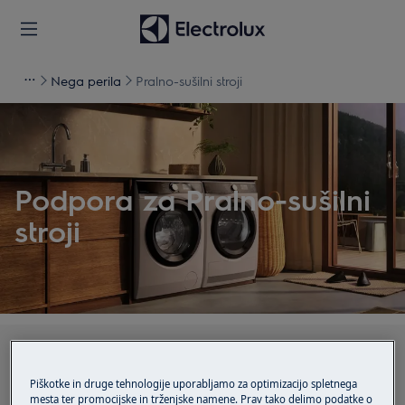
Nega perila
Pralno-sušilni stroji
Podpora za Pralno-sušilni
stroji
Iščite med našimi podpornimi članki
Piškotke in druge tehnologije uporabljamo za optimizacijo spletnega
mesta ter promocijske in trženjske namene. Prav tako delimo podatke o