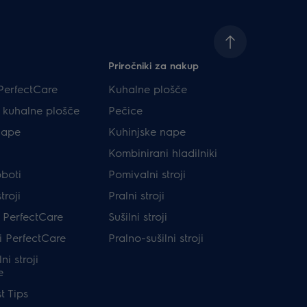
Priročniki za nakup
PerfectCare
Kuhalne plošče
e kuhalne plošče
Pečice
nape
Kuhinjske nape
Kombinirani hladilniki
oboti
Pomivalni stroji
troji
Pralni stroji
ji PerfectCare
Sušilni stroji
ji PerfectCare
Pralno-sušilni stroji
ni stroji
e
t Tips