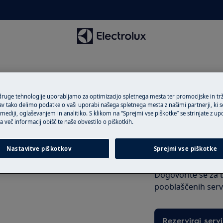
 čiščenja (CLE)
 druge tehnologije uporabljamo za optimizacijo spletnega mesta ter promocijske in tr
 tako delimo podatke o vaši uporabi našega spletnega mesta z našimi partnerji, ki se
ediji, oglaševanjem in analitiko. S klikom na “Sprejmi vse piškotke” se strinjate z u
a več informacij obiščite naše obvestilo o piškotkih.
Naročite servise
Nastavitve piškotkov
Sprejmi vse piškotke
Ali imate težavo, 
Dogovorite se za 
pooblaščenih servi
Rezerviraj servi