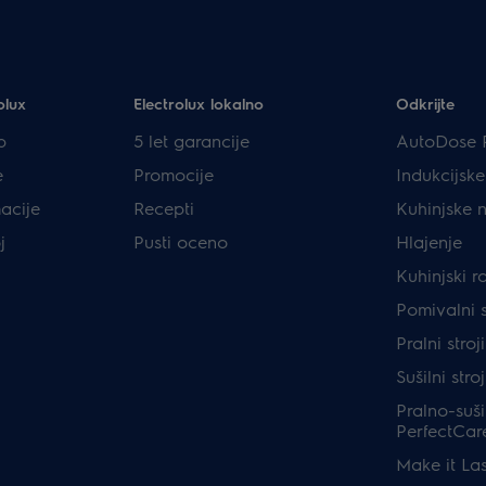
olux
Electrolux lokalno
Odkrijte
p
5 let garancije
AutoDose 
e
Promocije
Indukcijsk
acije
Recepti
Kuhinjske 
j
Pusti oceno
Hlajenje
Kuhinjski r
Pomivalni s
Pralni stro
Sušilni stro
Pralno-sušil
PerfectCar
Make it Las