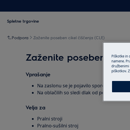
Spletne trgovine
Podpora
Zaženite poseben cikel čiščenja (CLE)
Zaženite poseben cikel
Piškotke in
namene. Prav
družbenimi m
piškotkov. Z
Vprašanje
Na zaslonu se je pojavilo sporočilo CLE
Na oblačilih so sledi dlak od perila
Velja za
Pralni stroji
Pralno-sušilni stroj