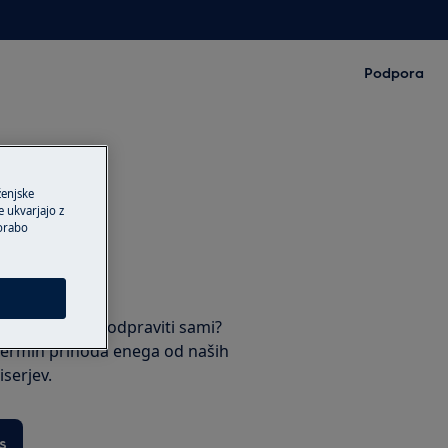
Podpora
ženjske
 ukvarjajo z
porabo
rja
ki jo ne morete odpraviti sami?
termin prihoda enega od naših
serjev.
s