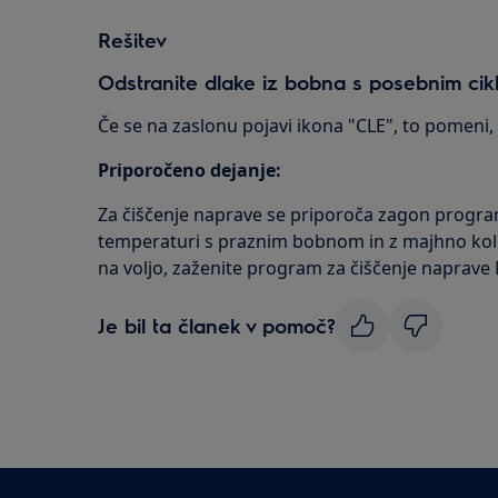
Rešitev
Odstranite dlake iz bobna s posebnim cik
Če se na zaslonu pojavi ikona "CLE", to pomeni, da
Priporočeno dejanje:
Za čiščenje naprave se priporoča zagon progr
temperaturi s praznim bobnom in z majhno koli
na voljo, zaženite program za čiščenje naprave
Je bil ta članek v pomoč?