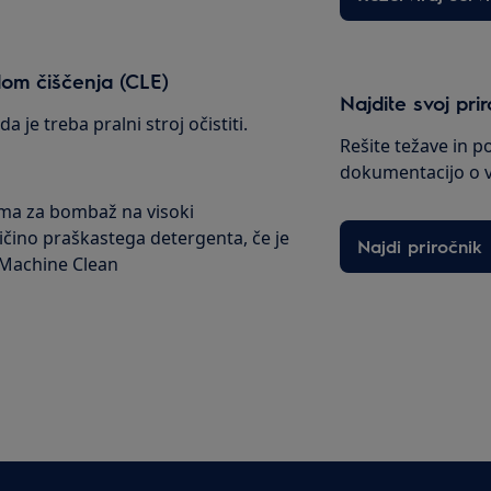
lom čiščenja (CLE)
Najdite svoj pri
 je treba pralni stroj očistiti.
Rešite težave in p
dokumentacijo o v
ama za bombaž na visoki
čino praškastega detergenta, če je
Najdi priročnik
 Machine Clean