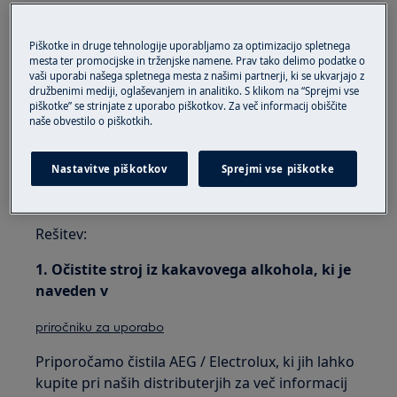
Vgradni kavni aparat prikazuje "OČISTITE
Piškotke in druge tehnologije uporabljamo za optimizacijo spletnega
NAPRAVO OD VODNEGA KAMNA, aparat
mesta ter promocijske in trženjske namene. Prav tako delimo podatke o
zablokiral", kave ni mogoče pripraviti
vaši uporabi našega spletnega mesta z našimi partnerji, ki se ukvarjajo z
Vgrajeni kavni aparat prikazuje "OČISTITE
družbenimi mediji, oglaševanjem in analitiko. S klikom na “Sprejmi vse
piškotke” se strinjate z uporabo piškotkov. Za več informacij obiščite
NAPRAVO OD VODNEGA KAMNA, ostalo 30
naše obvestilo o piškotkih.
napitkov"
Nanaša se na:
Nastavitve piškotkov
Sprejmi vse piškotke
Vgrajeni kavni avtomati
Rešitev:
1. Očistite stroj iz kakavovega alkohola, ki je
naveden v
priročniku za uporabo
Priporočamo čistila AEG / Electrolux, ki jih lahko
kupite pri naših distributerjih za več informacij