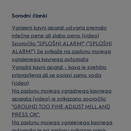
Sorodni članki
Vgrajeni kavni aparat ustvarja premalo
mlečne pene ali slabo peno (video)
Sporočilo "SPLOŠNI ALARM!" ("SPLOŠNI
ALARM!") Se prikaže na zaslonu mojega
vgrajenega kavnega avtomata
Vgradni kavni aparat - kava je prehitro
pripravljena ali se pojavi samo voda
(video)
Na zaslonu mojega vgradnega kavnega
aparata (video) je prikazano sporočilo
"GROUND TOO FINE ADJUST MILL AND
PRESS OK".
Na zaslonu mojega vgrajenega kavnega
avtomata je na zaslonu prikazan napis