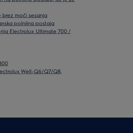
e brez moči sesanja
ranska polnilna postaja
ija Electrolux Ultimate 700 /
 800
lectrolux Well-Q6/Q7/Q8,