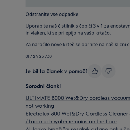
Odstranite vse odpadke
Uporabite naš čistilnik s čopiči 3 v 1 za enosta
in vlaken, ki se prilepijo na vašo krtačo.
Za naročilo nove krteč se obrnite na naš klicni ce
01 / 24 25 730
Je bil ta članek v pomoč?
Sorodni članki
ULTIMATE 8000 Wet&Dry cordless vacuum cl
not working
Electrolux 800 Wet&Dry Cordless Cleaner -
/ too much water remains on the floor
Ali lahko brezžični sesalnik ostane priključ