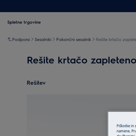
Spletne trgovine
Podpora
Sesalniki
Pokončni sesalnik
Rešite krtačo zaplet
Rešite krtačo zapleteno
Rešitev
Piškotke in
namene. Prav