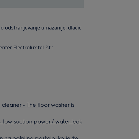
vno odstranjevanje umazanije, dlačic
nter Electrolux tel. št.:
eaner - The floor washer is
 low suction power / water leak
en na polnilno postajo, ko je že