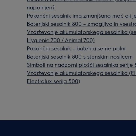
napolnjen?
Pokončni sesalnik ima zmanjšano moč ali j
Baterijski sesalnik 800 – zmogljiva in vsest
Vzdrževanje akumulatorskega sesalnika (ser
Hygienic 700 / Animal 700)
Pokončni sesalnik - baterija se ne polni
Baterijski sesalnik 800 s stenskim nosilcem
Simboli na nadzorni plošči sesalnika serije
Vzdrževanje akumulatorskega sesalnika (E
Electrolux serija 500)