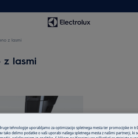
eno z lasmi
 z lasmi
 druge tehnologije uporabljamo za optimizacijo spletnega mesta ter promocijske in tr
 tako delimo podatke o vaši uporabi našega spletnega mesta z našimi partnerji, ki se