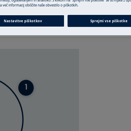
ediji, oglaševanjem in analitiko. S klikom na “Sprejmi vse piškotke” se strinjate z u
a več informacij obiščite naše obvestilo o piškotkih.
Nastavitve piškotkov
Sprejmi vse piškotke
pletejo. Sledite kratkemu navodilu