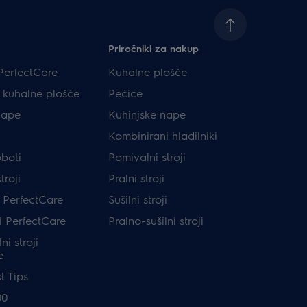
Priročniki za nakup
PerfectCare
Kuhalne plošče
e kuhalne plošče
Pečice
nape
Kuhinjske nape
Kombinirani hladilniki
oboti
Pomivalni stroji
troji
Pralni stroji
ji PerfectCare
Sušilni stroji
ji PerfectCare
Pralno-sušilni stroji
ni stroji
e
t Tips
00