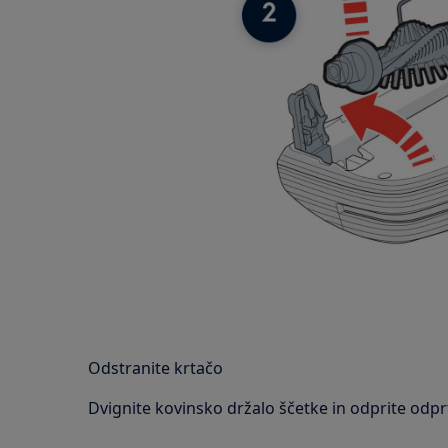
Odstranite krtačo
Dvignite kovinsko držalo ščetke in odprite odprt