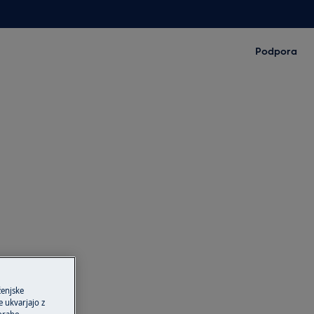
Podpora
ženjske
 ukvarjajo z