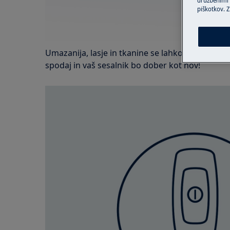
družbenimi m
piškotkov. Z
Umazanija, lasje in tkanine se lahko na krtač za
spodaj in vaš sesalnik bo dober kot nov!