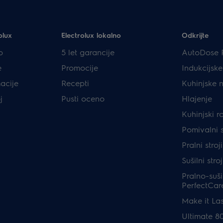
olux
Electrolux lokalno
Odkrijte
p
5 let garancije
AutoDose 
e
Promocije
Indukcijsk
acije
Recepti
Kuhinjske 
j
Pusti oceno
Hlajenje
Kuhinjski r
Pomivalni s
Pralni stro
Sušilni stro
Pralno-sušil
PerfectCar
Make it Las
Ultimate 8