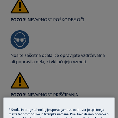
POZOR!
NEVARNOST POŠKODBE OČI
Nosite zaščitna očala, če opravljate vzdrževalna
ali popravila dela, ki vključujejo vzmeti.
POZOR!
NEVARNOST PRIŠČIPANJA
Piškotke in druge tehnologije uporabljamo za optimizacijo spletnega
mesta ter promocijske in trženjske namene. Prav tako delimo podatke o