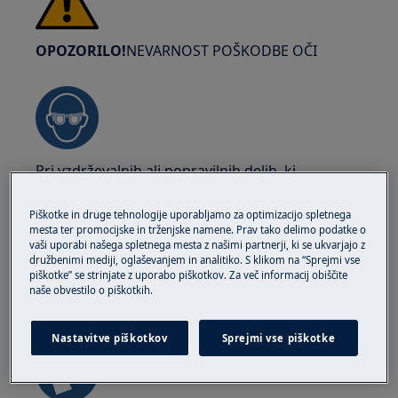
OPOZORILO!
NEVARNOST POŠKODBE OČI
Pri vzdrževalnih ali popravilnih delih, ki
vključujejo vzmeti, nosite zaščitna očala.
Piškotke in druge tehnologije uporabljamo za optimizacijo spletnega
mesta ter promocijske in trženjske namene. Prav tako delimo podatke o
vaši uporabi našega spletnega mesta z našimi partnerji, ki se ukvarjajo z
družbenimi mediji, oglaševanjem in analitiko. S klikom na “Sprejmi vse
piškotke” se strinjate z uporabo piškotkov. Za več informacij obiščite
naše obvestilo o piškotkih.
OPOZORILO!
NEVARNOST UŠČIPNITVE
Nastavitve piškotkov
Sprejmi vse piškotke