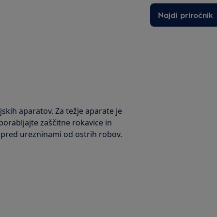
Najdi priročnik
kih aparatov. Za težje aparate je
orabljajte zaščitne rokavice in
e pred urezninami od ostrih robov.