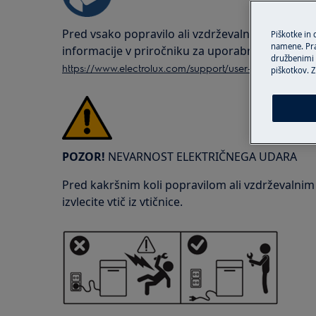
Pred vsako popravilo ali vzdrževalno operacijo 
Piškotke in
namene. Prav
informacije v priročniku za uporabnika vašega i
družbenimi m
https://www.electrolux.com/support/user-manuals/
piškotkov. Z
POZOR!
NEVARNOST ELEKTRIČNEGA UDARA
Pred kakršnim koli popravilom ali vzdrževalni
izvlecite vtič iz vtičnice.