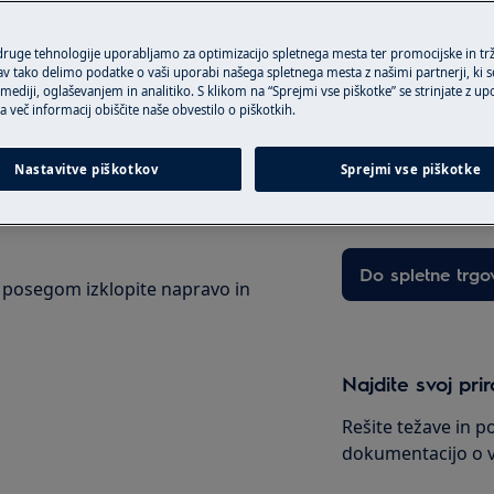
se vedno sklicujte na varnostne
 druge tehnologije uporabljamo za optimizacijo spletnega mesta ter promocijske in tr
 tako delimo podatke o vaši uporabi našega spletnega mesta z našimi partnerji, ki se
zdelka.
ediji, oglaševanjem in analitiko. S klikom na “Sprejmi vse piškotke” se strinjate z u
Rezervni deli &
a več informacij obiščite naše obvestilo o piškotkih.
Poiščite original 
Nastavitve piškotkov
Sprejmi vse piškotke
Prosimo vas, da s
obrnite na naš Kli
Do spletne trgo
m posegom izklopite napravo in
Najdite svoj pri
Rešite težave in p
dokumentacijo o v