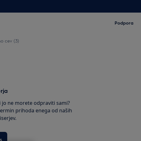
Podpora
no cev (3)
rja
ki jo ne morete odpraviti sami?
termin prihoda enega od naših
serjev.
s