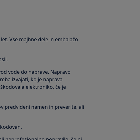
3 let. Vse majhne dele in embalažo
sli.
vod vode do naprave. Napravo
reba izvajati, ko je naprava
škodovala elektroniko, če je
v predvideni namen in preverite, ali
oškodovan.
li neprofesionalno popravilo, če ni