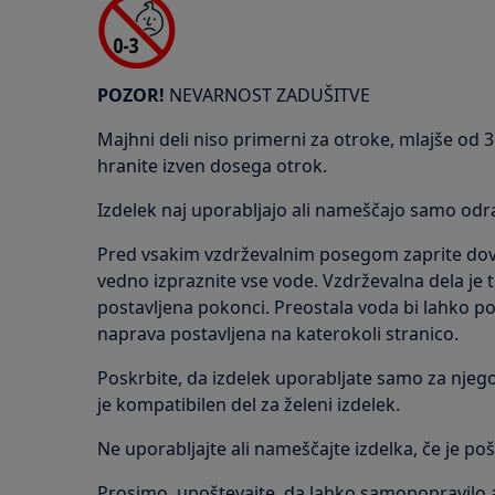
POZOR!
NEVARNOST ZADUŠITVE
Majhni deli niso primerni za otroke, mlajše od 
hranite izven dosega otrok.
Izdelek naj uporabljajo ali nameščajo samo odra
Pred vsakim vzdrževalnim posegom zaprite do
vedno izpraznite vse vode. Vzdrževalna dela je t
postavljena pokonci. Preostala voda bi lahko po
naprava postavljena na katerokoli stranico.
Poskrbite, da izdelek uporabljate samo za njego
je kompatibilen del za želeni izdelek.
Ne uporabljajte ali nameščajte izdelka, če je p
Prosimo, upoštevajte, da lahko samopopravilo a