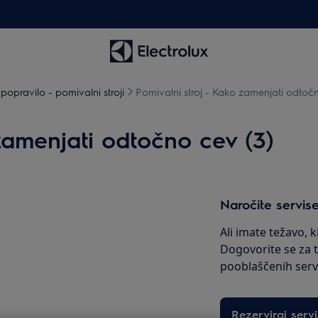
popravilo - pomivalni stroji
Pomivalni stroj - Kako zamenjati odtoč
zamenjati odtočno cev (3)
Naročite servise
Ali imate težavo, 
Dogovorite se za 
pooblaščenih servi
Rezerviraj servi