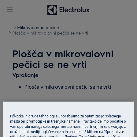
Mikrovalovne pečice
Plošča v mikrovalovni pečici se ne vrti
Plošča v mikrovalovni
pečici se ne vrti
Vprašanje
Plošča v mikrovalovni pečici se ne vrti
Velja za
mikrovalovna pečica
Piškotke in druge tehnologije uporabljamo za optimizacijo spletnega
mesta ter promocijske in trženjske namene. Prav tako delimo podatke o
vaši uporabi našega spletnega mesta z našimi partnerji, ki se ukvarjajo z
Rešitev
družbenimi mediji, oglaševanjem in analitiko. S klikom na “Sprejmi vse
piškotke” se strinjate z uporabo piškotkov. Za več informacij obiščite