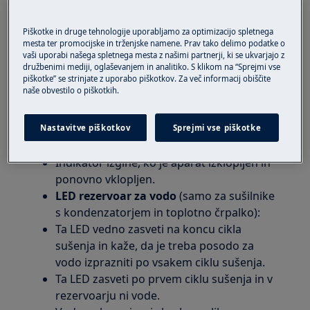
Rešitev
Piškotke in druge tehnologije uporabljamo za optimizacijo spletnega
mesta ter promocijske in trženjske namene. Prav tako delimo podatke o
1. Večina sušilnikov ima na nadzorni plošči tri
vaši uporabi našega spletnega mesta z našimi partnerji, ki se ukvarjajo z
LED.
družbenimi mediji, oglaševanjem in analitiko. S klikom na “Sprejmi vse
piškotke” se strinjate z uporabo piškotkov. Za več informacij obiščite
naše obvestilo o piškotkih.
LED dioda filtra:
Ta LED vedno zasveti na koncu cikla
sušenja in kaže, da je treba filter očistiti po
Nastavitve piškotkov
Sprejmi vse piškotke
vsakem ciklu sušenja.
Indikator izgine, ko je aparat izklopljen in
ponovno vklopljen.
LED rezervoar za vodo
(samo za sušilnike
s kondenzatorjem in toplotno črpalko):
Ta LED vedno zasveti na koncu cikla
sušenja in kaže, da je treba posodo za
vodo izprazniti po vsakem ciklu sušenja.
Ta LED zasveti po prvem ciklu sušenja in v
rezervoarju ni vode.