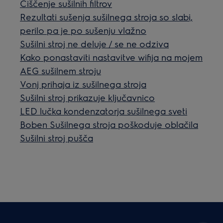
Čiščenje sušilnih filtrov
Rezultati sušenja sušilnega stroja so slabi,
perilo pa je po sušenju vlažno
Sušilni stroj ne deluje / se ne odziva
Kako ponastaviti nastavitve wifija na mojem
AEG sušilnem stroju
Vonj prihaja iz sušilnega stroja
Sušilni stroj prikazuje ključavnico
LED lučka kondenzatorja sušilnega sveti
Boben Sušilnega stroja poškoduje oblačila
Sušilni stroj pušča