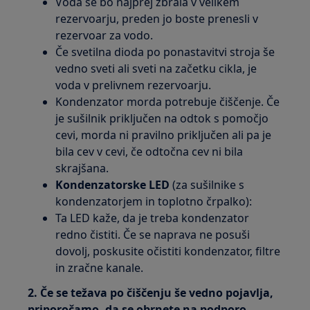
Voda se bo najprej zbrala v velikem
rezervoarju, preden jo boste prenesli v
rezervoar za vodo.
Če svetilna dioda po ponastavitvi stroja še
vedno sveti ali sveti na začetku cikla, je
voda v prelivnem rezervoarju.
Kondenzator morda potrebuje čiščenje. Če
je sušilnik priključen na odtok s pomočjo
cevi, morda ni pravilno priključen ali pa je
bila cev v cevi, če odtočna cev ni bila
skrajšana.
Kondenzatorske LED
(za sušilnike s
kondenzatorjem in toplotno črpalko):
Ta LED kaže, da je treba kondenzator
redno čistiti. Če se naprava ne posuši
dovolj, poskusite očistiti kondenzator, filtre
in zračne kanale.
2. Če se težava po čiščenju še vedno pojavlja,
priporočamo, da se obrnete na podporo