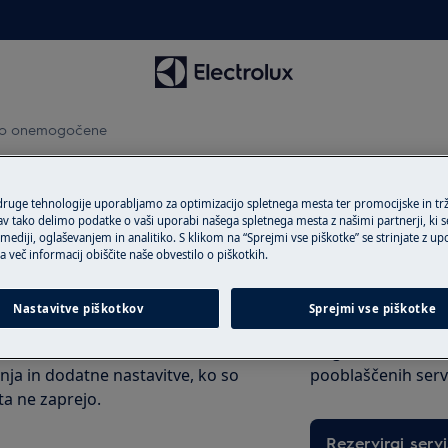
 so onemogočene
očene
 druge tehnologije uporabljamo za optimizacijo spletnega mesta ter promocijske in tr
 tako delimo podatke o vaši uporabi našega spletnega mesta z našimi partnerji, ki se
ediji, oglaševanjem in analitiko. S klikom na “Sprejmi vse piškotke” se strinjate z u
a več informacij obiščite naše obvestilo o piškotkih.
Naročite servise
kla in nato nastavitev, po kateri se
Nastavitve piškotkov
Sprejmi vse piškotke
Ali imate težavo, 
rane pravočasno.
Dogovorite se za 
anja in dodatne nastavitve, ko so
pooblaščenih servi
ata ne zaprejo.
Rezerviraj servi