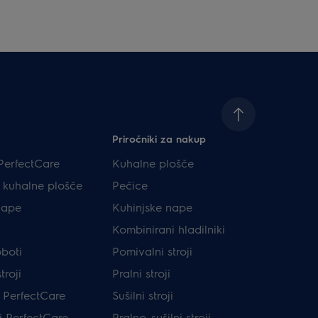
Priročniki za nakup
PerfectCare
Kuhalne plošče
e kuhalne plošče
Pečice
nape
Kuhinjske nape
Kombinirani hladilniki
oboti
Pomivalni stroji
troji
Pralni stroji
ji PerfectCare
Sušilni stroji
ji PerfectCare
Pralno-sušilni stroji