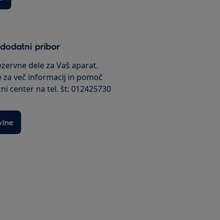
 dodatni pribor
rezervne dele za Vaš aparat.
e za več informacij in pomoč
cni center na tel. št: 012425730
vine