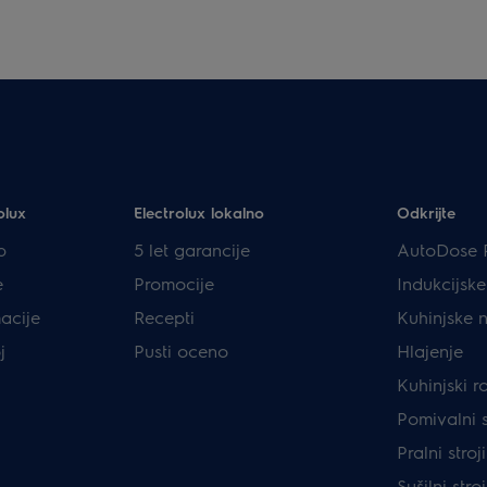
olux
Electrolux lokalno
Odkrijte
p
5 let garancije
AutoDose 
e
Promocije
Indukcijsk
acije
Recepti
Kuhinjske 
j
Pusti oceno
Hlajenje
Kuhinjski r
Pomivalni s
Pralni stro
Sušilni stro