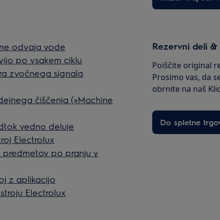
Rezervni deli &
, ne odvaja vode
vijo po vsakem ciklu
Poiščite original 
ira zvočnega signala
Prosimo vas, da s
obrnite na naš Kli
odejnega čiščenja (»Machine
Do spletne trgo
odtok vedno deluje
roj Electrolux
ih predmetov po pranju v
j z aplikacijo
troju Electrolux