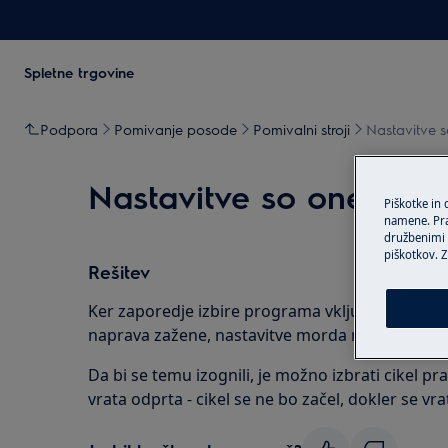
Spletne trgovine
Podpora
Pomivanje posode
Pomivalni stroji
Nastavitve
Nastavitve so onemog
Piškotke in
namene. Prav
družbenimi m
piškotkov. Z
Rešitev
Ker zaporedje izbire programa vključuje izbiro ci
naprava zažene, nastavitve morda niso bile izb
Da bi se temu izognili, je možno izbrati cikel pr
vrata odprta - cikel se ne bo začel, dokler se vr