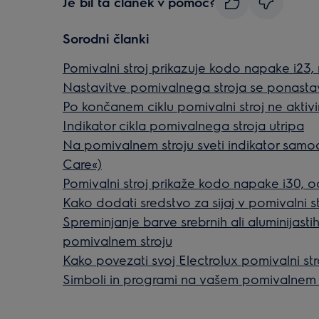
Je bil ta članek v pomoč?
Sorodni članki
Pomivalni stroj prikazuje kodo napake i23
Nastavitve pomivalnega stroja se ponasta
Po končanem ciklu pomivalni stroj ne aktiv
Indikator cikla pomivalnega stroja utripa
Na pomivalnem stroju sveti indikator sam
Care«)
Pomivalni stroj prikaže kodo napake i30, 
Kako dodati sredstvo za sijaj v pomivalni st
Spreminjanje barve srebrnih ali aluminijast
pomivalnem stroju
Kako povezati svoj Electrolux pomivalni stro
Simboli in programi na vašem pomivalnem s