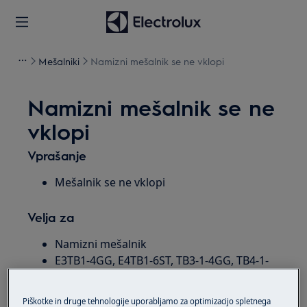
Mešalniki
Namizni mešalnik se ne vklopi
Namizni mešalnik se ne
vklopi
Vprašanje
Mešalnik se ne vklopi
Velja za
Namizni mešalnik
E3TB1-4GG, E4TB1-6ST, TB3-1-4GG, TB4-1-
6ST
Piškotke in druge tehnologije uporabljamo za optimizacijo spletnega