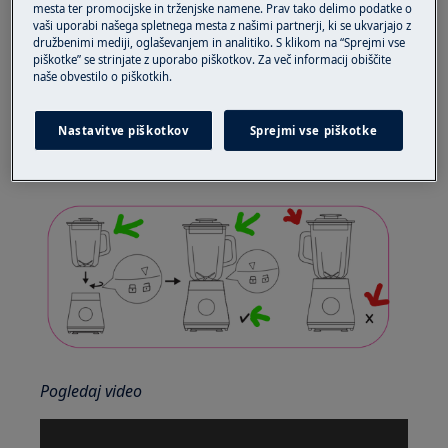
Rešitev
mesta ter promocijske in trženjske namene. Prav tako delimo podatke o
vaši uporabi našega spletnega mesta z našimi partnerji, ki se ukvarjajo z
1. Prepričajte se, da so vse komponente v
družbenimi mediji, oglaševanjem in analitiko. S klikom na “Sprejmi vse
piškotke” se strinjate z uporabo piškotkov. Za več informacij obiščite
pravilnem položaju.
naše obvestilo o piškotkih.
Opomba!
Skodelico je mogoče namestiti samo
na podlago z ročajem proti uporabniškemu
Nastavitve piškotkov
Sprejmi vse piškotke
vmesniku.
Pogledaj video