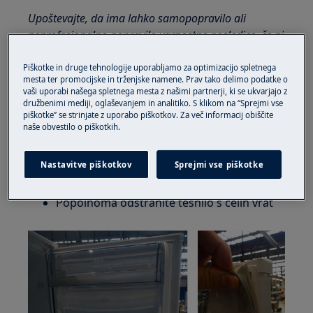
Upoštevajte, da ima lahko samopopravilo ali
neprofesionalno popravilo varnostne posledice, če ni
pravilno izvedeno
Piškotke in druge tehnologije uporabljamo za optimizacijo spletnega
UPOŠTEVAJTE, DA LAHKO NEPRAVILNA
mesta ter promocijske in trženjske namene. Prav tako delimo podatke o
vaši uporabi našega spletnega mesta z našimi partnerji, ki se ukvarjajo z
NAMESTITEV POVZROČI IZGUBE IZOLACIJE IN
družbenimi mediji, oglaševanjem in analitiko. S klikom na “Sprejmi vse
OGROZI PRAVILNO DELOVANJE APARATA.
piškotke” se strinjate z uporabo piškotkov. Za več informacij obiščite
naše obvestilo o piškotkih.
ODSTRANITEV TESNILA
Nastavitve piškotkov
Sprejmi vse piškotke
Povlecite tesnilo, začenši od vogala vrat
Postopoma odstranite tesnilo s strani vrat
Popolnoma odstranite tesnilo s celih vrat