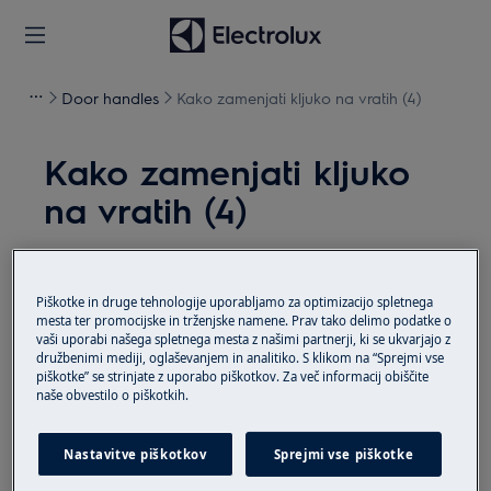
Door handles
Kako zamenjati kljuko na vratih (4)
Kako zamenjati kljuko
na vratih (4)
Rešitev
Piškotke in druge tehnologije uporabljamo za optimizacijo spletnega
Pred kakršnimi koli vzdrževalnimi deli izključite
mesta ter promocijske in trženjske namene. Prav tako delimo podatke o
aparat in izvlecite omrežni vtič iz
vtičnice.
vaši uporabi našega spletnega mesta z našimi partnerji, ki se ukvarjajo z
družbenimi mediji, oglaševanjem in analitiko. S klikom na “Sprejmi vse
Vedno bodite previdni pri premikanju aparatov, pri
piškotke” se strinjate z uporabo piškotkov. Za več informacij obiščite
naše obvestilo o piškotkih.
težkih napravah ga morata premikati dve osebi.
Vedno uporabljajte zaščitne rokavice in zaprto
Nastavitve piškotkov
Sprejmi vse piškotke
obutev.