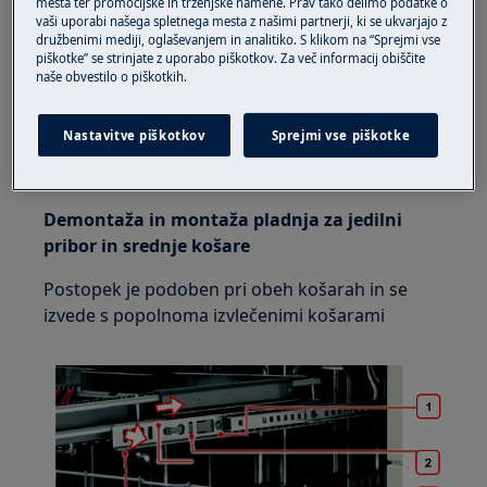
mesta ter promocijske in trženjske namene. Prav tako delimo podatke o
težkih napravah ga morata premikati dve osebi.
vaši uporabi našega spletnega mesta z našimi partnerji, ki se ukvarjajo z
družbenimi mediji, oglaševanjem in analitiko. S klikom na “Sprejmi vse
Vedno uporabljajte zaščitne rokavice in zaprto
piškotke” se strinjate z uporabo piškotkov. Za več informacij obiščite
obutev.
naše obvestilo o piškotkih.
Upoštevajte, da lahko samopopravljanje ali
Nastavitve piškotkov
Sprejmi vse piškotke
nestrokovno popravilo povzroči varnostne posledice,
če ni pravilno izvedeno
Demontaža in montaža pladnja za jedilni
pribor in srednje košare
Postopek je podoben pri obeh košarah in se
izvede s popolnoma izvlečenimi košarami