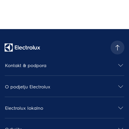
Kontakt & podpora
O podjetju Electrolux
Electrolux lokalno