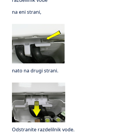
razdelilnik vode
na eni strani,
nato na drugi strani.
Odstranite razdelilnik vode.