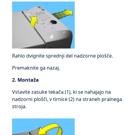
Rahlo dvignite sprednji del nadzorne plošče.
Premaknite ga nazaj.
2. Montaža
Vstavite zasuke tekača (1), ki se nahajajo na
nadzorni plošči, v tirnice (2) na straneh pralnega
stroja.