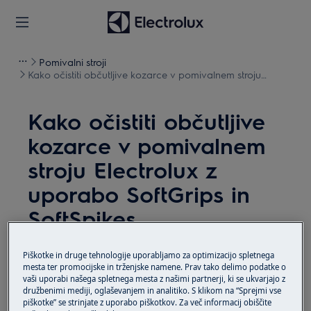
Pomivalni stroji
Kako očistiti občutljive kozarce v pomivalnem stroju
Electrolux z uporabo SoftGrips in SoftSpikes
Kako očistiti občutljive
kozarce v pomivalnem
stroju Electrolux z
uporabo SoftGrips in
SoftSpikes
Rešitev
Piškotke in druge tehnologije uporabljamo za optimizacijo spletnega
mesta ter promocijske in trženjske namene. Prav tako delimo podatke o
vaši uporabi našega spletnega mesta z našimi partnerji, ki se ukvarjajo z
družbenimi mediji, oglaševanjem in analitiko. S klikom na “Sprejmi vse
piškotke” se strinjate z uporabo piškotkov. Za več informacij obiščite