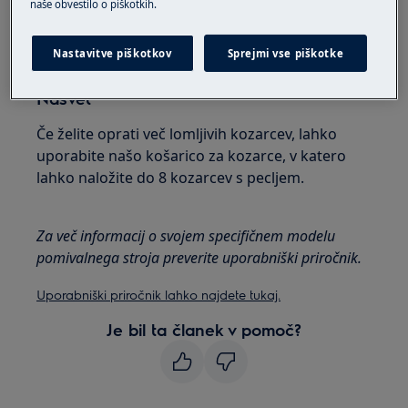
naše obvestilo o piškotkih.
Nastavitve piškotkov
Sprejmi vse piškotke
Nasvet
Če želite oprati več lomljivih kozarcev, lahko
uporabite našo košarico za kozarce, v katero
lahko naložite do 8 kozarcev s pecljem.
Za več informacij o svojem specifičnem modelu
pomivalnega stroja preverite uporabniški priročnik.
Uporabniški priročnik lahko najdete tukaj.
Je bil ta članek v pomoč?