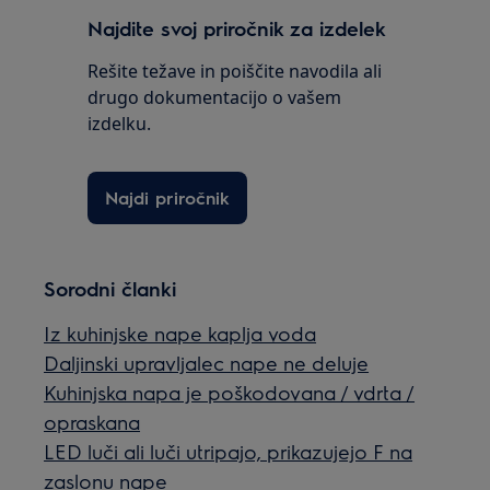
Najdite svoj priročnik za izdelek
Rešite težave in poiščite navodila ali
drugo dokumentacijo o vašem
izdelku.
Najdi priročnik
Sorodni članki
Iz kuhinjske nape kaplja voda
Daljinski upravljalec nape ne deluje
Kuhinjska napa je poškodovana / vdrta /
opraskana
LED luči ali luči utripajo, prikazujejo F na
zaslonu nape