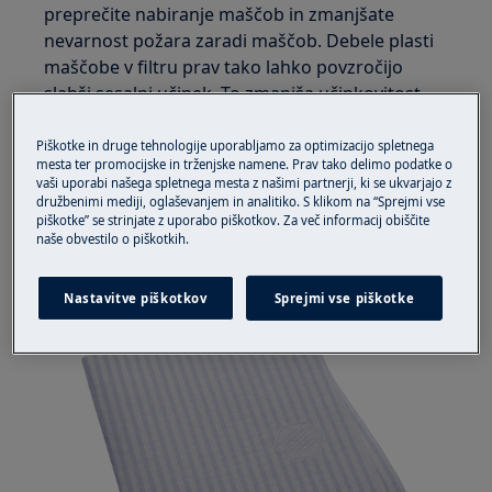
preprečite nabiranje maščob in zmanjšate
nevarnost požara zaradi maščob. Debele plasti
maščobe v filtru prav tako lahko povzročijo
slabši sesalni učinek. To zmanjša učinkovitost
prezračevanja in lahko poveča raven glasnosti.
Piškotke in druge tehnologije uporabljamo za optimizacijo spletnega
mesta ter promocijske in trženjske namene. Prav tako delimo podatke o
Obstajata dve vrsti maščobnih filtrov: za
vaši uporabi našega spletnega mesta z našimi partnerji, ki se ukvarjajo z
enkratno in večkratno uporabo.
družbenimi mediji, oglaševanjem in analitiko. S klikom na “Sprejmi vse
piškotke” se strinjate z uporabo piškotkov. Za več informacij obiščite
Filtri iz flisa za enkratno uporabo
naše obvestilo o piškotkih.
Nastavitve piškotkov
Sprejmi vse piškotke