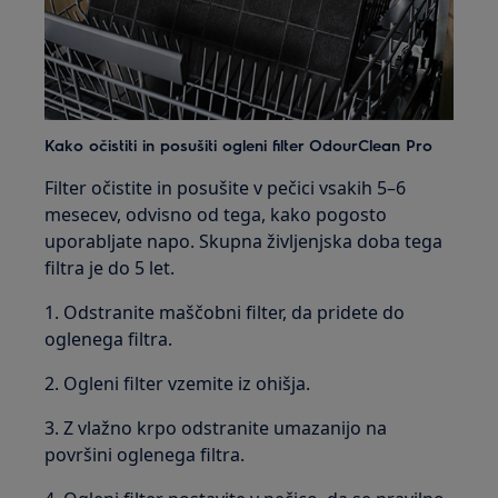
Kako očistiti in posušiti ogleni filter OdourClean Pro
Filter očistite in posušite v pečici vsakih 5–6
mesecev, odvisno od tega, kako pogosto
uporabljate napo. Skupna življenjska doba tega
filtra je do 5 let.
1. Odstranite maščobni filter, da pridete do
oglenega filtra.
2. Ogleni filter vzemite iz ohišja.
3. Z vlažno krpo odstranite umazanijo na
površini oglenega filtra.