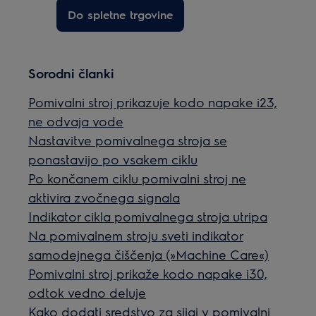
Do spletne trgovine
Sorodni članki
Pomivalni stroj prikazuje kodo napake i23,
ne odvaja vode
Nastavitve pomivalnega stroja se
ponastavijo po vsakem ciklu
Po končanem ciklu pomivalni stroj ne
aktivira zvočnega signala
Indikator cikla pomivalnega stroja utripa
Na pomivalnem stroju sveti indikator
samodejnega čiščenja (»Machine Care«)
Pomivalni stroj prikaže kodo napake i30,
odtok vedno deluje
Kako dodati sredstvo za sijaj v pomivalni