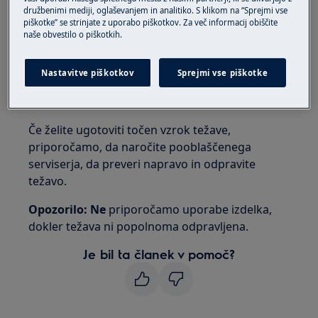
prostostoječi pomivalni stroj
družbenimi mediji, oglaševanjem in analitiko. S klikom na “Sprejmi vse
piškotke” se strinjate z uporabo piškotkov. Za več informacij obiščite
naše obvestilo o piškotkih.
Rešitev
1. Obrnite se na pooblaščeni servisni center
Nastavitve piškotkov
Sprejmi vse piškotke
tel:+38612425730
Če želite ugotoviti točen vzrok težave,
priporočamo, da naročite pooblaščenega
serviserja, da preveri napravo in odpravite
težavo.
Opozorilo: Ne
priporočamo uporabe izdelka,
dokler težava ni popolnoma odpravljena.
Je bil ta članek v pomoč?