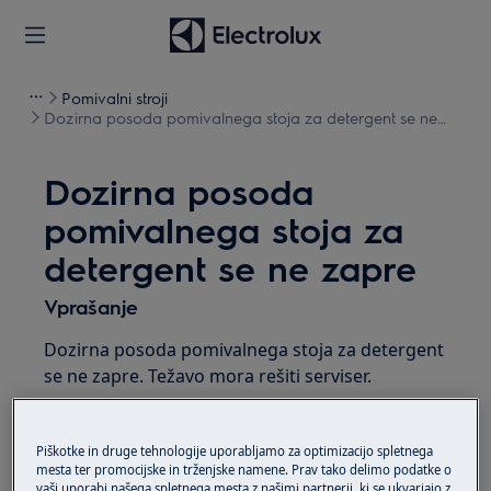
Pomivalni stroji
Dozirna posoda pomivalnega stoja za detergent se ne
zapre
Dozirna posoda
pomivalnega stoja za
detergent se ne zapre
Vprašanje
Dozirna posoda pomivalnega stoja za detergent
se ne zapre. Težavo mora rešiti serviser.
Velja za
Piškotke in druge tehnologije uporabljamo za optimizacijo spletnega
mesta ter promocijske in trženjske namene. Prav tako delimo podatke o
integriran pomivalni stroj
vaši uporabi našega spletnega mesta z našimi partnerji, ki se ukvarjajo z