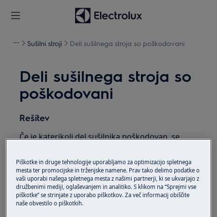
Sušilni stroji
Deli sušilnega stroja so poškodovani
Deli sušilnega stroja so
poškodovani
Rešitev
Če je katerikoli del sušilnika poškodovan, se
obrnite na naš klicni center na tel. št.
Piškotke in druge tehnologije uporabljamo za optimizacijo spletnega
.
01 / 24 25730
mesta ter promocijske in trženjske namene. Prav tako delimo podatke o
vaši uporabi našega spletnega mesta z našimi partnerji, ki se ukvarjajo z
Garancija ne pokriva mehanskih poškodb
družbenimi mediji, oglaševanjem in analitiko. S klikom na “Sprejmi vse
piškotke” se strinjate z uporabo piškotkov. Za več informacij obiščite
naprave.
naše obvestilo o piškotkih.