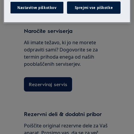
Je bil ta članek v pomoč?
Nastavitve piškotkov
Sprejmi vse piškotke
Naročite serviserja
Ali imate težavo, ki jo ne morete
odpraviti sami? Dogovorite se za
termin prihoda enega od naših
pooblaščenih serviserjev.
Rezerviraj servis
Rezervni deli & dodatni pribor
Poiščite original rezervne dele za Vaš
aparat. Prosimo vas, da se za več