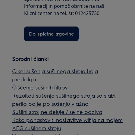
informacij in pomoč obrnite na naš
Klicni center na tel. št: 012425730
Do spletne trgovine
Sorodni članki
Cikel sušenja sušilnega stroja traja
predolgo
Čiščenje sušilnih filtrov
Rezultati sušenja sušilnega stroja so slabi,
perilo pa je po sušenju vlažno
Sušilni stroj ne deluje / se ne odziva
Kako ponastaviti nastavitve wifija na mojem
AEG sušilnem stroju