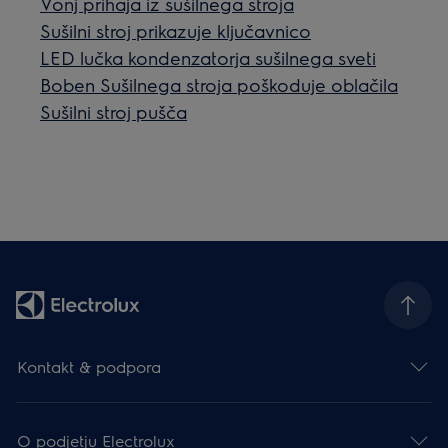
Vonj prihaja iz sušilnega stroja
Sušilni stroj prikazuje ključavnico
LED lučka kondenzatorja sušilnega sveti
Boben Sušilnega stroja poškoduje oblačila
Sušilni stroj pušča
Kontakt & podpora
O podjetju Electrolux